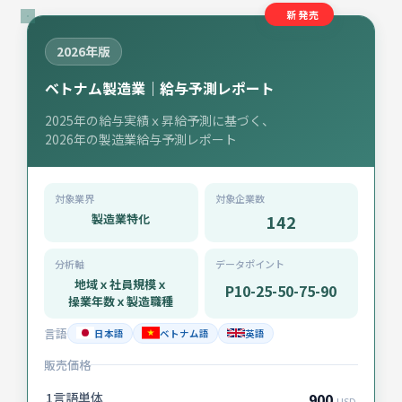
新発売
2026年版
ベトナム製造業｜給与予測レポート
2025年の給与実績ｘ昇給予測に基づく、
2026年の製造業給与予測レポート
対象業界
対象企業数
製造業特化
142
分析軸
データポイント
地域ｘ社員規模ｘ
P10-25-50-75-90
操業年数ｘ製造職種
言語
日本語
ベトナム語
英語
販売価格
1言語単体
900
USD