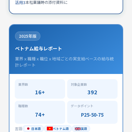
活用3
本社稟議時の添付資料に
2025年版
ベトナム給与レポート
業界ｘ職種ｘ職位ｘ地域ごとの実支給ベースの給与統
計レポート
業界数
対象企業数
16+
392
職種数
データポイント
74+
P25-50-75
言語
日本語
ベトナム語
英語