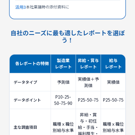
活用3
本社稟議時の添付資料に
自社のニーズに最も適したレポートを選ぼ
う！
製造業
昇給・賞与
給与
各レポートの特徴
レポート
レポート
レポート
実績値＋予
予測値
実績値
データタイプ
測値
P10-25-
P25-50-75
P25-50-75
データポイント
50-75-90
昇給・賞
与・初任
職種ｘ職位
職種ｘ職位
主な調査項目
給・手当・
別給与水準
別給与水準
福利厚生・