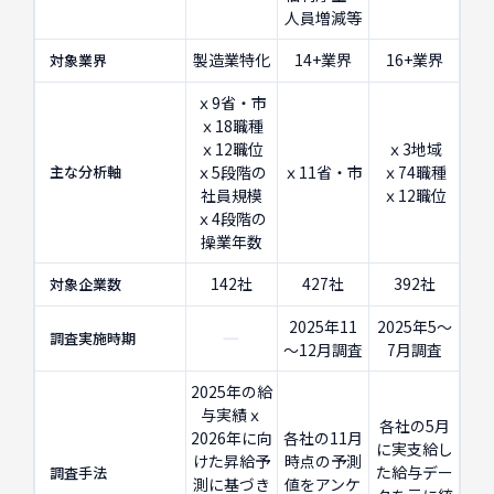
人員増減等
製造業特化
14+業界
16+業界
対象業界
ｘ9省・市
ｘ18職種
ｘ12職位
ｘ3地域
主な分析軸
ｘ5段階の
ｘ11省・市
ｘ74職種
社員規模
ｘ12職位
ｘ4段階の
操業年数
142社
427社
392社
対象企業数
2025年11
2025年5～
ー
調査実施時期
～12月調査
7月調査
2025年の給
与実績ｘ
各社の5月
2026年に向
各社の11月
に実支給し
けた昇給予
時点の予測
た給与デー
調査手法
測に基づき
値をアンケ