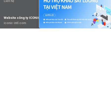
Liên hệ
Website công ty ICONIC
iconic-intl.com
Công cụ khảo sát nhân viên「iconic Empower」
iconic-empower.com
Nền tảng tuyển dụng
Dành cho ứng viên Nhật Bản「iconicJob.jp」
Dành cho ứng viên Việt Nam「iconicJob.vn」
FOLLOW US
Facebook
X (Twitter)
Instagram