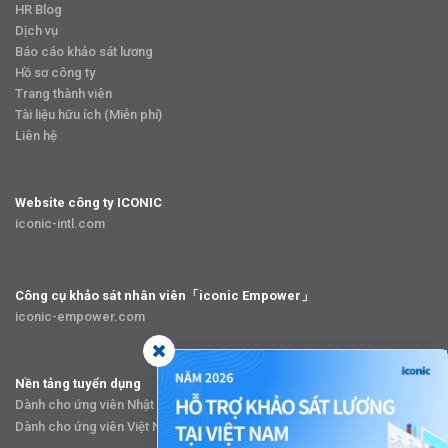
HR Blog
Dịch vụ
Báo cáo khảo sát lương
Hồ sơ công ty
Trang thành viên
Tài liệu hữu ích (Miễn phí)
Liên hệ
Website công ty ICONIC
iconic-intl.com
Công cụ khảo sát nhân viên「iconic Empower」
iconic-empower.com
Nền tảng tuyển dụng
Dành cho ứng viên Nhật Bản「iconicJob.jp」
Dành cho ứng viên Việt Nam「iconicJob.vn」