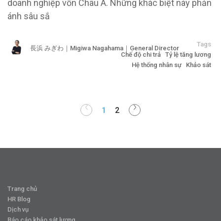
doanh nghiệp vốn Châu Á. Những khác biệt này phản
ánh sâu sắ
Tags
長浜 みぎわ｜Migiwa Nagahama｜General Director
Chế độ chi trả
Tỷ lệ tăng lương
Hệ thống nhân sự
Khảo sát
1
2
Trang chủ
HR Blog
Dịch vụ
Báo cáo khảo sát lương