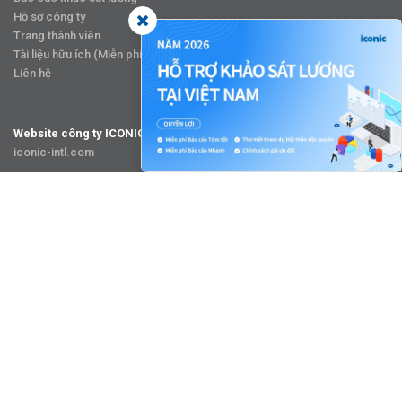
Hồ sơ công ty
Trang thành viên
Tài liệu hữu ích (Miễn phí)
Liên hệ
Website công ty ICONIC
iconic-intl.com
Công cụ khảo sát nhân viên「iconic Empower」
iconic-empower.com
Nền tảng tuyển dụng
Dành cho ứng viên Nhật Bản「iconicJob.jp」
Dành cho ứng viên Việt Nam「iconicJob.vn」
FOLLOW US