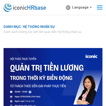
Language
DANH MỤC: HỆ THỐNG NHÂN SỰ
Danh sách những bài viết liên quan đến Hệ thống nhân sự.