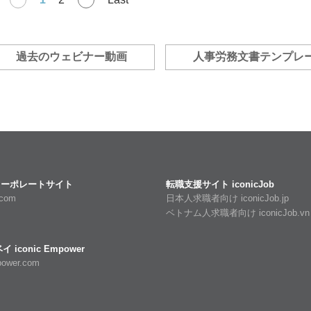
過去のウェビナー動画
人事労務文書テンプレ
C コーポレートサイト
転職支援サイト iconicJob
l.com
日本人求職者向け iconicJob.jp
ベトナム人求職者向け iconicJob.vn
iconic Empower
power.com