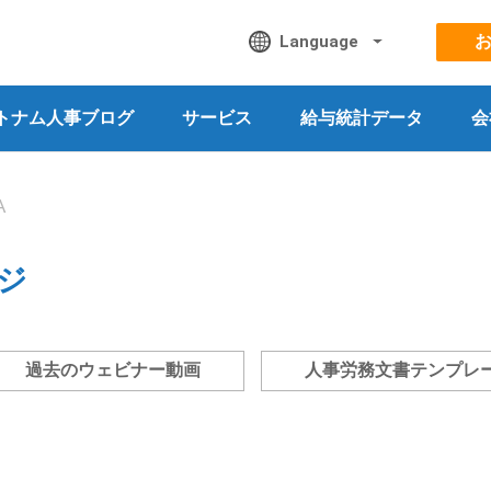
Language
トナム人事ブログ
サービス
給与統計データ
会
A
ジ
過去のウェビナー動画
人事労務文書テンプレ