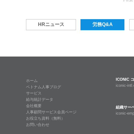
HRニュース
労務Q&A
ICONI
ホーム
iconic-int
ベトナム人事ブログ
サービス
給与統計データ
会社概要
組織サーベイ 
人事顧問サービス会員ページ
iconic-em
お役立ち資料（無料）
お問い合わせ