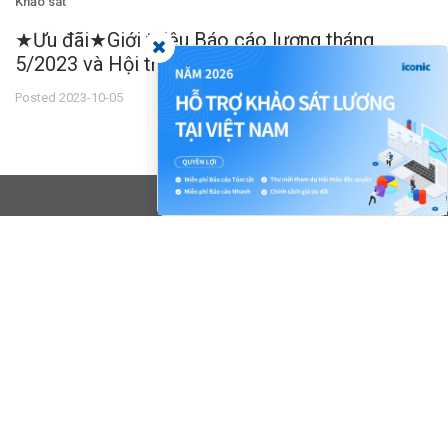
Khảo sát
★Ưu đãi★Giới thiệu Báo cáo lương tháng
5/2023 và Hội thảo trực tuyến
Posted 2023-10-05
Trang chủ
HR Blog
Dịch vụ
Báo cáo khảo sát lương
Hồ sơ công ty
Trang thành viên
Tài liệu hữu ích (Miễn phí)
Liên hệ