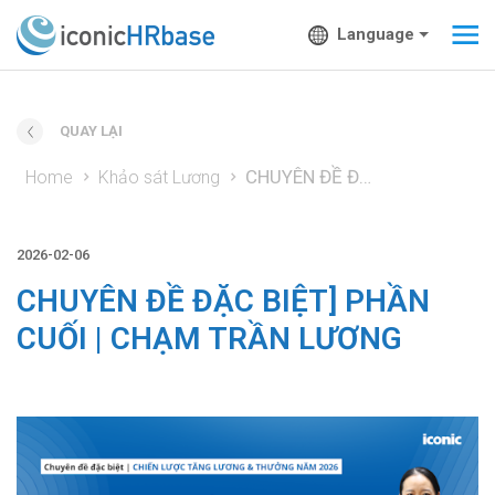
Language
QUAY LẠI
CHUYÊN ĐỀ ĐẶC BIỆT] PHẦN CUỐI | CHẠM TRẦN LƯƠNG
Home
Khảo sát Lương
2026-02-06
CHUYÊN ĐỀ ĐẶC BIỆT] PHẦN
CUỐI | CHẠM TRẦN LƯƠNG