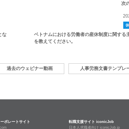
次
20
とな
ベトナムにおける労働者の産休制度に関する
を教えてください。
過去のウェビナー動画
人事労務文書テンプレ
C コーポレートサイト
転職支援サイト iconicJob
l.com
日本人求職者向け iconicJob.jp