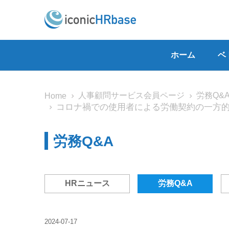
ホーム
ベ
人事顧問サービス会員ページ
労務Q&
Home
コロナ禍での使用者による労働契約の一方
労務Q&A
HRニュース
労務Q&A
2024-07-17