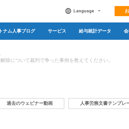
Language
トナム人事ブログ
サービス
給与統計データ
会
A
的解除について裁判で争った事例を教えてください。
過去のウェビナー動画
人事労務文書テンプレ