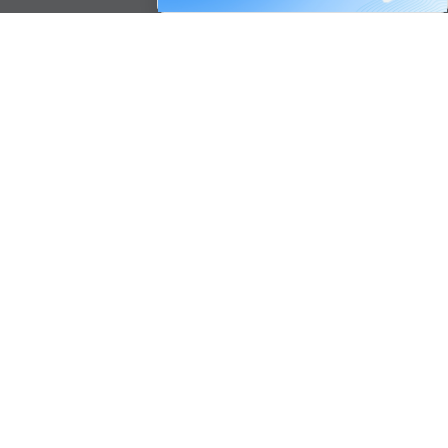
組織サーベイ iconic Empower
iconic-empower.com
転職支援サイト iconicJob
日本人求職者向け iconicJob.jp
ベトナム人求職者向け iconicJob.vn
FOLLOW US
Facebook
X (Twitter)
Instagram
ご利用規約
プライバシーポリシー