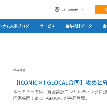
Language
トナム人事ブログ
サービス
給与統計データ
会
給与調査
【ICONIC×I-GLOCAL合同】攻
本セミナーでは、賃金設計コンサルティングに強み
門家集団である I-GLOCAL が共同登壇。