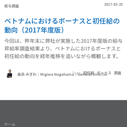
2017-02-25
給与調査
ベトナムにおけるボーナスと初任給の
動向（2017年度版）
今回は、昨年末に弊社が実施した2017年度版の給与
昇給率調査結果より、ベトナムにおけるボーナスと
初任給の動向を経年推移を追いながら概観します。
Tags
初任給
ボーナス
調査
長浜 みぎわ｜Migiwa Nagahama｜General Director
ホーム