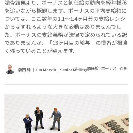
調査結果より、ボーナスと初任給の動向を経年推移
を追いながら概観します。ボーナスの平均支給額に
ついては、ここ数年の1.1～1.4ヶ月分の支給レンジ
からはずれるような大きな変動はありませんでし
た。ボーナスの支給義務が法律で定められている訳
でありませんが、「13ヶ月目の給与」の慣習が根強
く残っていることが窺えます。
Tags
初任給
ボーナス
調査
前田 純 ｜Jun Maeda｜Senior Manager