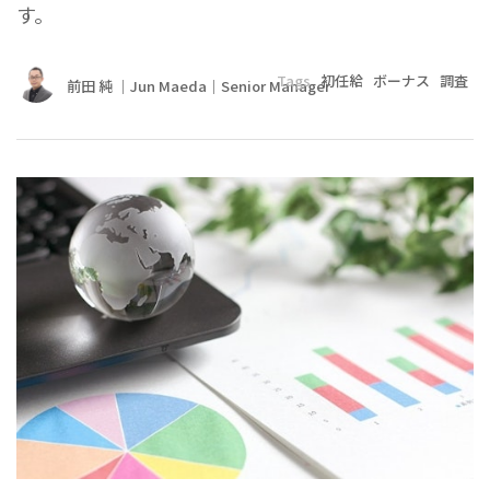
す。
Tags
初任給
ボーナス
調査
前田 純 ｜Jun Maeda｜Senior Manager