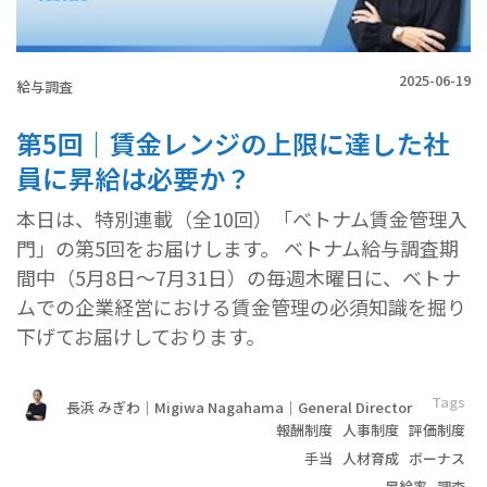
2025-06-19
給与調査
第5回｜賃金レンジの上限に達した社
員に昇給は必要か？
本日は、特別連載（全10回）「ベトナム賃金管理入
門」の第5回をお届けします。 ベトナム給与調査期
間中（5月8日～7月31日）の毎週木曜日に、ベトナ
ムでの企業経営における賃金管理の必須知識を掘り
下げてお届けしております。
Tags
長浜 みぎわ｜Migiwa Nagahama｜General Director
報酬制度
人事制度
評価制度
手当
人材育成
ボーナス
昇給率
調査