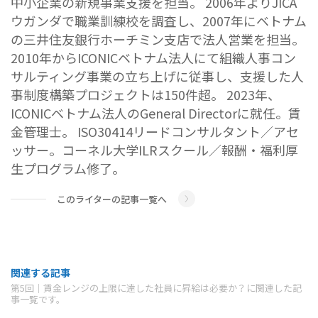
中小企業の新規事業支援を担当。 2006年よりJICA
ウガンダで職業訓練校を調査し、2007年にベトナム
の三井住友銀行ホーチミン支店で法人営業を担当。
2010年からICONICベトナム法人にて組織人事コン
サルティング事業の立ち上げに従事し、支援した人
事制度構築プロジェクトは150件超。 2023年、
ICONICベトナム法人のGeneral Directorに就任。賃
金管理士。 ISO30414リードコンサルタント／アセ
ッサー。コーネル大学ILRスクール／報酬・福利厚
生プログラム修了。
このライターの記事一覧へ
関連する記事
第5回｜賃金レンジの上限に達した社員に昇給は必要か？に関連した記
事一覧です。