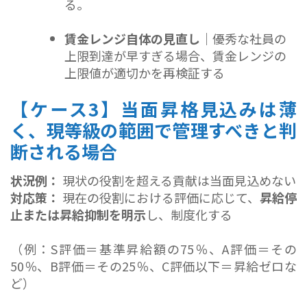
る。
賃金レンジ自体の見直し｜
優秀な社員の
上限到達が早すぎる場合、賃金レンジの
上限値が適切かを再検証する
【ケース3】当面昇格見込みは薄
く、現等級の範囲で管理すべきと判
断される場合
状況例：
現状の役割を超える貢献は当面見込めない
対応策：
現在の役割における評価に応じて、
昇給停
止または昇給抑制を明示
し、制度化する
（例：S評価＝基準昇給額の75％、A評価＝その
50％、B評価＝その25％、C評価以下＝昇給ゼロな
ど）