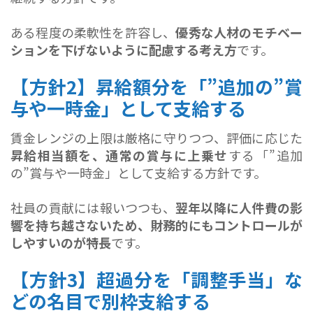
ある程度の柔軟性を許容し、
優秀な人材のモチベー
ションを下げないように配慮する考え方
です。
【方針2】昇給額分を「”追加の”賞
与や一時金」として支給する
賃金レンジの上限は厳格に守りつつ、評価に応じた
昇給相当額を、通常の賞与に上乗せ
する「”追加
の”賞与や一時金」として支給する方針です。
社員の貢献には報いつつも、
翌年以降に人件費の影
響を持ち越さないため、財務的にもコントロールが
しやすいのが特長
です。
【方針3】超過分を「調整手当」な
どの名目で別枠支給する