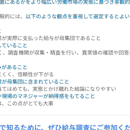
置にあるかをより幅広い労働市場の実態に基づき客観的
般的には、
以下のような観点を重視して選定するとよい
と
業が実際に支払った給与が母集団であること
していること
く、調査機関が収集・精査を行い、異常値の確認や回答
みがあること
にくく、信頼性が下がる
業が母集団に含まれていること
当てはめても、実態とかけ離れた結論になりやすい
や現場のマネジャーが納得感をもてること
は、この点がとても大事
で知るために、ぜひ給与調査にご参加く