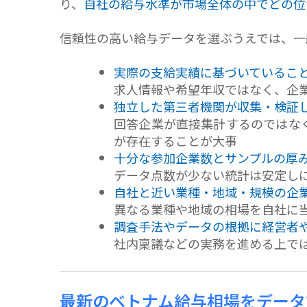
り、
自社の給与水準が市場全体の中でどの位
信頼性の高い給与データを選ぶうえでは、一
実際の支給実績に基づいているこ
求人情報や希望年収ではなく、企
独立した第三者機関が収集・検証
回答企業が直接集計するのではな
が存在することが大事
十分な参加企業数とサンプルの厚
データ点数が少ない統計は安定し
自社と近い業種・地域・規模の企
異なる業種や地域の相場を自社に
調査手法やデータの根拠に経営者
社内稟議などの実務を進める上で
最新のベトナム給与相場をデータ