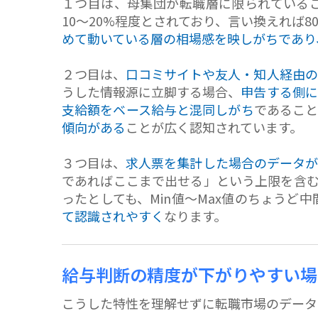
１つ目は、母集団が転職層に限られている
10〜20%程度とされており、言い換えれば
めて動いている層の相場感を映しがちであり
２つ目は、
口コミサイトや友人・知人経由の
うした情報源に立脚する場合、
申告する側に
支給額をベース給与と混同しがち
であること
傾向がある
ことが広く認知されています。
３つ目は、
求人票を集計した場合のデータが
であればここまで出せる」という上限を含む
ったとしても、Min値〜Max値のちょうど
て認識されやすく
なります。
給与判断の精度が下がりやすい場
こうした特性を理解せずに転職市場のデータ