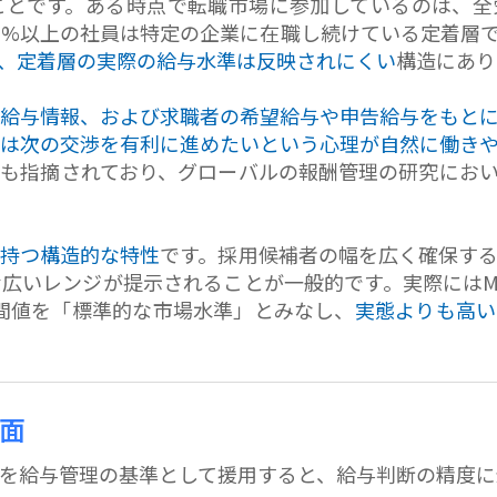
ことです。ある時点で転職市場に参加しているのは、全
80%以上の社員は特定の企業に在職し続けている定着層
、定着層の実際の給与水準は反映されにくい
構造にあり
給与情報、および求職者の希望給与や申告給与をもと
は次の交渉を有利に進めたいという心理が自然に働き
も指摘されており、グローバルの報酬管理の研究におい
持つ構造的な特性
です。採用候補者の幅を広く確保す
広いレンジが提示されることが一般的です。実際にはM
中間値を「標準的な市場水準」とみなし、
実態よりも高い
面
を給与管理の基準として援用すると、給与判断の精度に